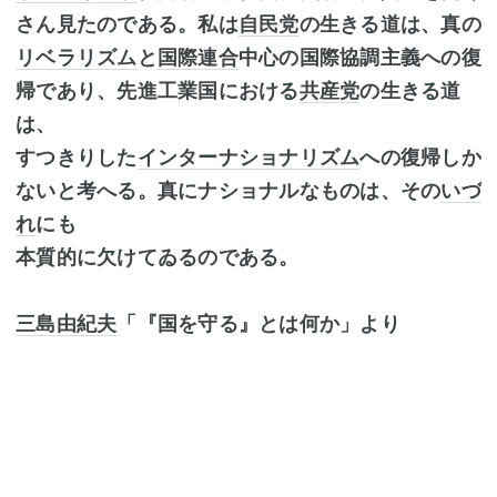
さん見たのである。私は
自民党
の生きる道は、真の
リベラリズム
と
国際連合
中心の国際協調主義への復
帰であり、先進工業国における
共産党
の生きる道
は、
すつきりした
インターナショナリズム
への復帰しか
ないと考へる。真にナショナルなものは、その
いづ
れ
にも
本質的に欠けてゐるのである。
三島由紀夫
「『国を守る』とは何か」より