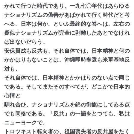
かれて行つた時代であり、一九七〇年代はあらゆる
ナショナリズム
の偽善があばかれて行く時代だと考
へる。日本は何か、といふ最終的な答へは、左右の
疑似
ナショナリズム
が完全に剥離したあとでなけれ
ば出ないだらう。
安保賛成も反共も、それ自体では、日本精神と何の
かかはりもないことは、沖縄即時奪還も米軍基地反
対も、
それ自体では、日本精神とかかはりのない点で同じ
である。そしてまたそのすべてが、どこかで日本的
心情と
馴れ合ひ、
ナショナリズム
を錦の御旗にしてゐる点
でも同格である。「反共」の一語をとつても、私は
ニューヨークで、
トロツキスト
転向者の、祖国喪失者の反共屋をたく