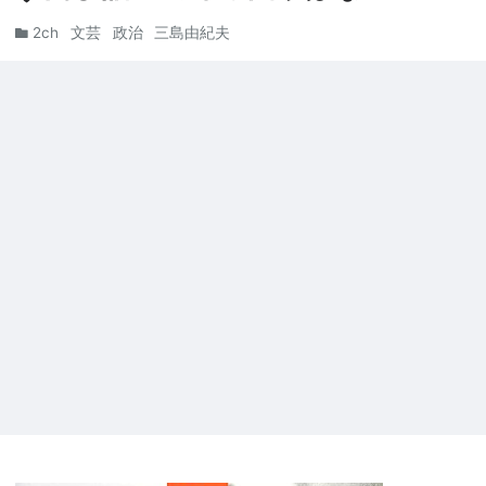
2ch
文芸
政治
三島由紀夫